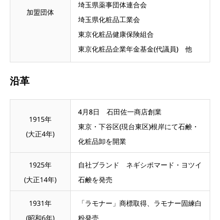
埼玉県薬事団体連合会
加盟団体
埼玉県化粧品工業会
東京化粧品健康保険組合
東京化粧品企業年金基金(代議員) 他
沿革
4月8日 石田佐一商店創業
1915年
東京・下谷区(現台東区)根岸にて石鹸・
(大正4年)
化粧品卸を開業
1925年
自社ブランド ネギシポマード・ヨツイ
(大正14年)
石鹸を発売
1931年
「ラモナー」商標取得、ラモナー固練白
(昭和6年)
粉発売