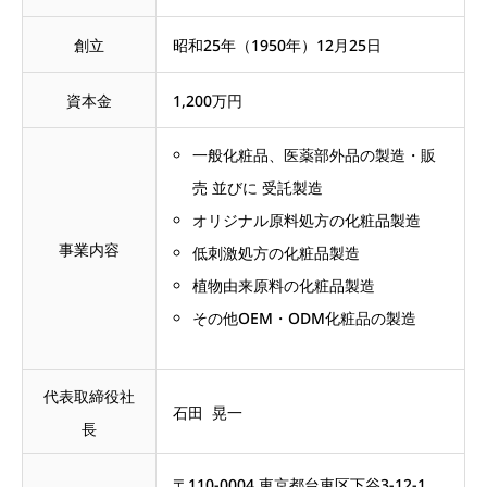
創立
昭和25年（1950年）12月25日
資本金
1,200万円
一般化粧品、医薬部外品の製造・販
売 並びに 受託製造
オリジナル原料処方の化粧品製造
事業内容
低刺激処方の化粧品製造
植物由来原料の化粧品製造
その他OEM・ODM化粧品の製造
代表取締役社
石田 晃一
長
〒110-0004 東京都台東区下谷3-12-1