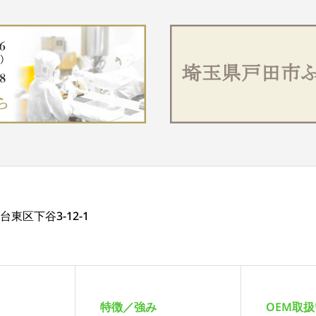
都台東区下谷3-12-1
特徴／強み
OEM取