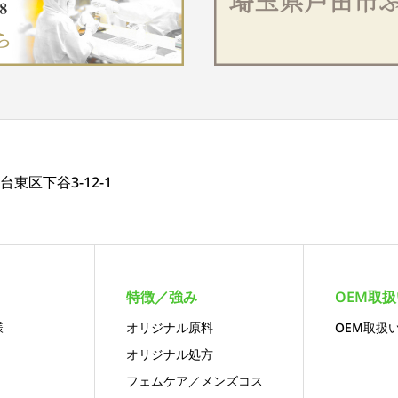
都台東区下谷3-12-1
特徴／強み
OEM取
様
オリジナル原料
OEM取扱
オリジナル処方
フェムケア／メンズコス